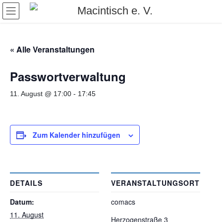
Skip
Skip
to
to
the
the
content
Navigation
« Alle Veranstaltungen
Passwortverwaltung
11. August @ 17:00
-
17:45
Zum Kalender hinzufügen
DETAILS
VERANSTALTUNGSORT
Datum:
comacs
11. August
Herzogenstraße 3