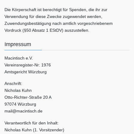
d
-
Die Körperschaft ist berechtigt für Spenden, die ihr zur
A
N
Verwendung für diese Zwecke zugewendet werden,
Zuwendungsbestätigung nach amtlich vorgeschriebenem
n
a
Vordruck (§50 Absatz 1 EStDV) auszustellen.
s
v
i
i
Impressum
c
g
Macintisch e.V.
h
a
Vereinsregister-Nr: 1976
t
t
Amtsgericht Würzburg
e
i
Anschrift:
n
o
Nicholas Kuhn
,
n
Otto-Richter-Straße 20 A
N
97074 Würzburg
a
mail@macintisch.de
v
Verantwortlich für den Inhalt:
i
Nicholas Kuhn (1. Vorsitzender)