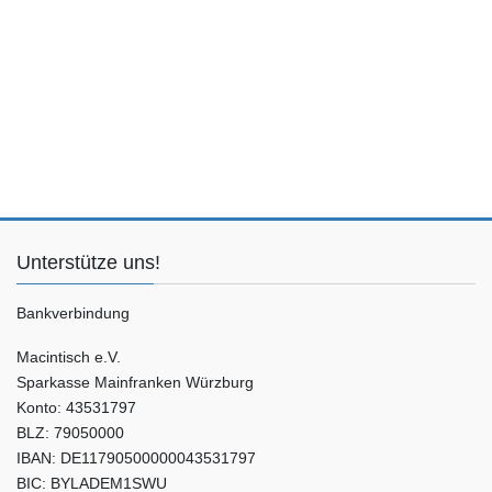
t
t
h
l
a
a
e
l
l
n
t
t
.
u
u
n
n
g
g
e
A
n
n
Unterstütze uns!
S
s
Bankverbindung
u
i
c
c
Macintisch e.V.
Sparkasse Mainfranken Würzburg
h
h
Konto: 43531797
e
t
BLZ: 79050000
u
e
IBAN: DE11790500000043531797
n
n
BIC: BYLADEM1SWU