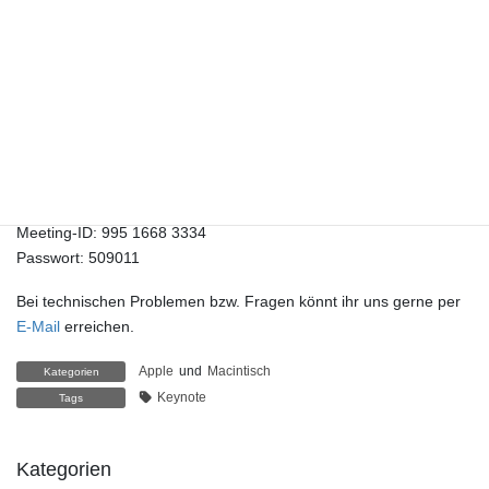
pausieren damit jeder in Ruhe die Präsentation für sich selbst
verfolgen kann.
Die Vorbesprechung beginnt um 18:20 Uhr
Der Macintisch und der Mac-Treff München lädt Sie zu einem
geplanten Zoom-Meeting ein.
Zoom-Meeting beitreten
ZOOM-LINK
Meeting-ID: 995 1668 3334
Passwort: 509011
Bei technischen Problemen bzw. Fragen könnt ihr uns gerne per
E-Mail
erreichen.
Apple
und
Macintisch
Kategorien
Keynote
Tags
Kategorien