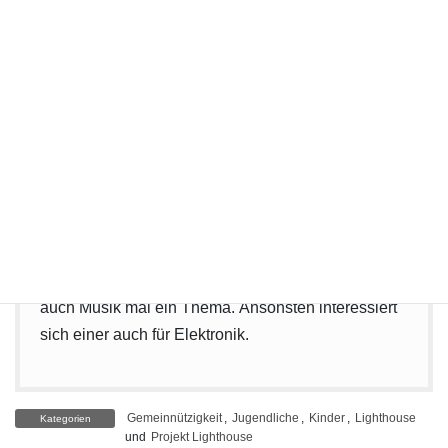
Die Mädchengruppe ist auch bereits über den
Termin informiert und freut sich darauf. Ich hoffe da
kommen dieses Mal wieder ein paar.
Die Jungs wissen einfach nicht so genau was alles
möglich ist. Daher war die Ausbeute an Ideen nicht
so reichlich.
Einige waren sie sich in „die Drohne mal draußen
wäre geil“.
Wenn jemand bei euch da fit ist, wäre vielleicht
auch Musik mal ein Thema. Ansonsten interessiert
sich einer auch für Elektronik.
Gemeinnützigkeit
,
Jugendliche
,
Kinder
,
Lighthouse
Kategorien
und
Projekt Lighthouse