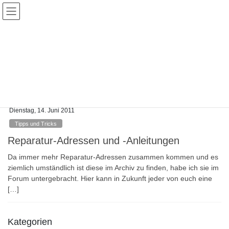
Skip
Skip
to
to
the
the
content
Navigation
Veranstaltungen
HOME
Veranstaltungen
Anleitungen
Dienstag, 14. Juni 2011
Tipps und Tricks
Reparatur-Adressen und -Anleitungen
Da immer mehr Reparatur-Adressen zusammen kommen und es
ziemlich umständlich ist diese im Archiv zu finden, habe ich sie im
Forum untergebracht. Hier kann in Zukunft jeder von euch eine
[…]
Kategorien