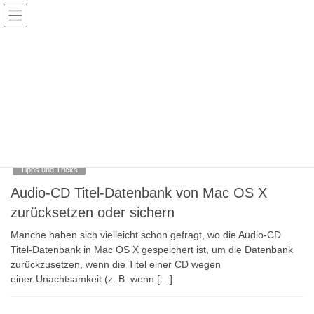
Skip
Skip
to
to
the
the
content
Navigation
Veranstaltungen
HOME
Veranstaltungen
Audio
Samstag, 13. April 2013
Tipps und Tricks
Audio-CD Titel-Datenbank von Mac OS X
zurücksetzen oder sichern
Manche haben sich vielleicht schon gefragt, wo die Audio-CD
Titel-Datenbank in Mac OS X gespeichert ist, um die Datenbank
zurückzusetzen, wenn die Titel einer CD wegen
einer Unachtsamkeit (z. B. wenn […]