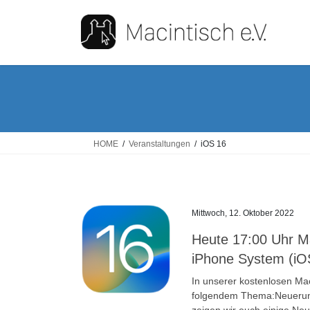
Skip
Skip
to
to
the
the
content
Navigation
HOME
Veranstaltungen
iOS 16
Mittwoch, 12. Oktober 2022
Heute 17:00 Uhr M
iPhone System (iO
In unserer kostenlosen Mac
folgendem Thema:Neuerunge
zeigen wir euch einige Ne