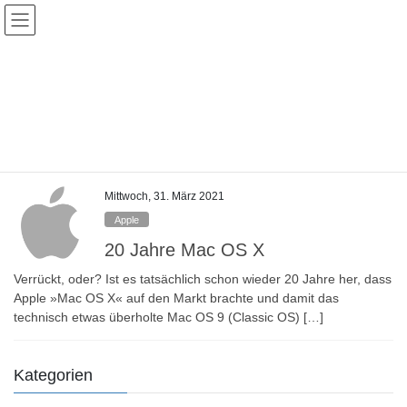
Skip
Skip
to
to
the
the
content
Navigation
Veranstaltungen
HOME
Veranstaltungen
Majave
Mittwoch, 31. März 2021
Apple
20 Jahre Mac OS X
Verrückt, oder? Ist es tatsächlich schon wieder 20 Jahre her, dass
Apple »Mac OS X« auf den Markt brachte und damit das
technisch etwas überholte Mac OS 9 (Classic OS) […]
Kategorien