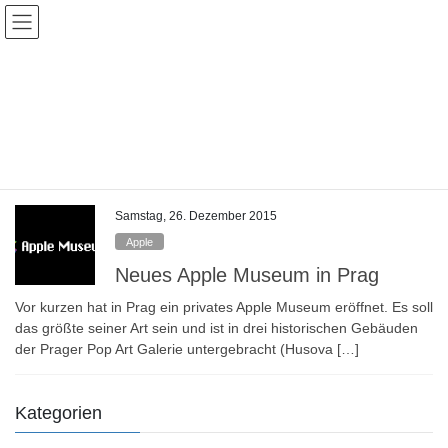
Skip
Skip
to
to
the
the
content
Navigation
Veranstaltungen
HOME
Veranstaltungen
Steve Wozniak
Samstag, 26. Dezember 2015
Apple
Neues Apple Museum in Prag
Vor kurzen hat in Prag ein privates Apple Museum eröffnet. Es soll
das größte seiner Art sein und ist in drei historischen Gebäuden
der Prager Pop Art Galerie untergebracht (Husova […]
Kategorien