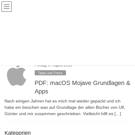
Skip
Skip
to
to
the
the
content
Navigation
Veranstaltungen
HOME
Veranstaltungen
Tipps & Tricks
Freitag, 9. August 2019
Tipps und Tricks
PDF: macOS Mojave Grundlagen &
Apps
Nach einigen Jahren hat es mich mal wieder gepackt und ich
habe ein bisschen was auf Grundlage der alten Bücher von Ulf,
Günter und mir zusammen geschrieben. Vielleicht hilft es […]
Kategorien