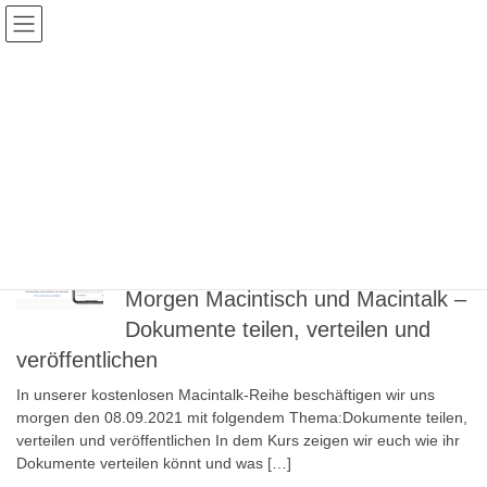
Skip
Skip
to
to
the
the
content
Navigation
Veranstaltungen
HOME
Veranstaltungen
Wetransfer
Dienstag, 7. September 2021
Macintalk
Morgen Macintisch und Macintalk –
Dokumente teilen, verteilen und
veröffentlichen
In unserer kostenlosen Macintalk-Reihe beschäftigen wir uns
morgen den 08.09.2021 mit folgendem Thema:Dokumente teilen,
verteilen und veröffentlichen In dem Kurs zeigen wir euch wie ihr
Dokumente verteilen könnt und was […]