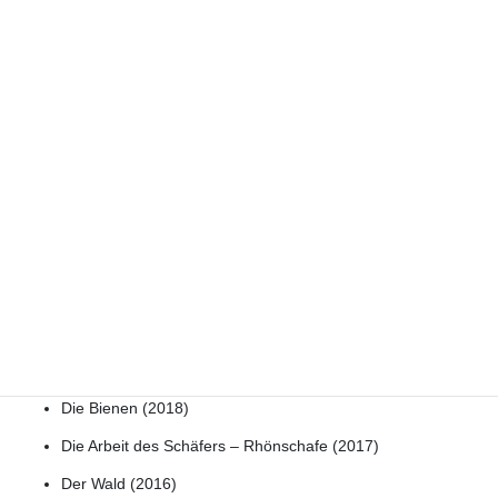
Hilfe braucht umzusetzen aber auch privat etwas entspannen zu
können und dafür ist die Rhön perfekt.
Die meisten von uns nehmen ihre Rechner mit wobei einige
Teilnehmer nur mit iPhone, iPad oder ohne Gerät teilnehmen.
Eigentlich ist dieser Ausflug für jeden geeignet, von klein bis groß,
von jung bis alt.
Allgemein kann jeder unabhängig seine Tage verplanen jedoch
haben wir in den letzten Jahren immer auch kurzfristig geplante
gemeinschaftliche Aktionen unternommen (Kutschfahrt,
Wanderungen, besuch der Wasserkuppe, uvm.). Zu jedem
Besuch beim
Röhniversum
zählt auch eine
Bildungsmaßnahme
die vom Bildungszentrum angeboten werden.
Bionade – Werksbesichtigung & Bauernhofbesuch (2019)
Die Bienen (2018)
Die Arbeit des Schäfers – Rhönschafe (2017)
Der Wald (2016)